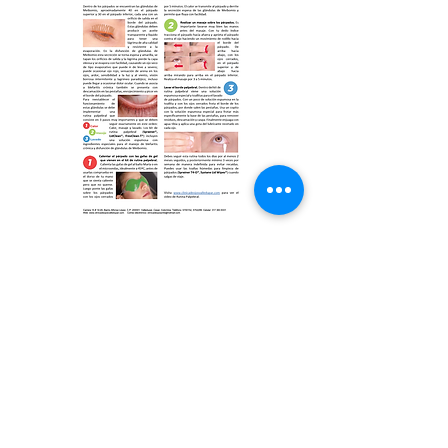
Documento
Rutina Palpebral
Dirección
Carrera 15 # 14 - 45
Barrio Alfonso López
Valledupar, Cesar,
Colombia.