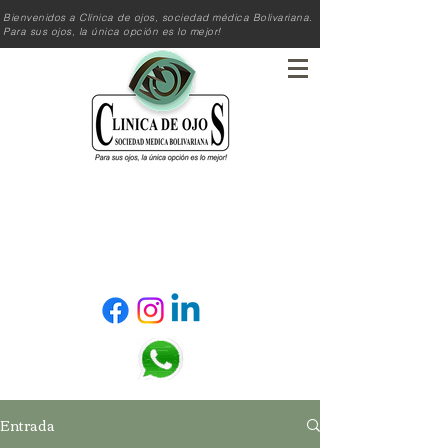
Bienvenidos a Clínica de ojos, sociedad médica Bolivariana.
Para sus ojos, la única opción es lo mejor!
Reserva tú cita!
Entrada