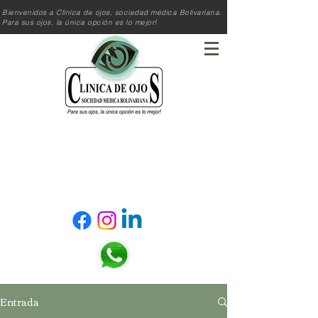
Bienvenidos a Clínica de ojos, sociedad médica Bolivariana.
Para sus ojos, la única opción es lo mejor!
Reserva tú cita!
Entrada